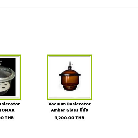
siccator
Vacuum Desiccator
BOROMAX
Amber Glass ยี่ห้อ
BOROMAX
00
THB
3,200.00
THB