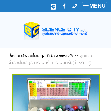
MENU
Toggle
navigatio
เซ็ตแบบจำลองโมเลกุล ยี่ห้อ Atomax®
>>
ชุดแบบ
จำลองโมเลกุลสารอินทรี-สารอนินทรีย์(สำหรับครู)