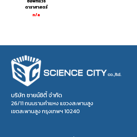
ซอฟท์แวร์
ดาราศาสตร์
n/a
บริษัท ซายน์ซิตี้ จำกัด
26/11 ถนนรามคำแหง แขวงสะพานสูง
เขตสะพานสูง กรุงเทพฯ 10240