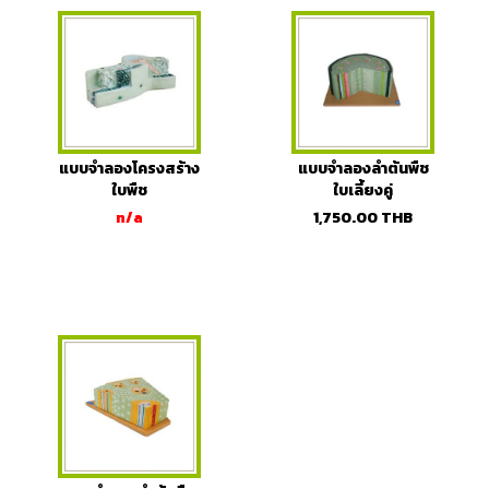
แบบจำลองโครงสร้าง
แบบจำลองลำต้นพืช
ใบพืช
ใบเลี้ยงคู่
n/a
1,750.00
THB