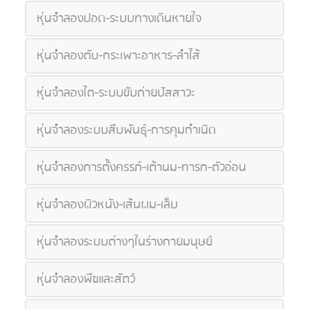
หุ่นจำลองปอด-ระบบทางเดินหายใจ
หุ่นจำลองตับ-กระเพาะอาหาร-ลำไส้
หุ่นจำลองไต-ระบบขับถ่ายปัสสาวะ
หุ่นจำลองระบบสืบพันธุ์-การคุมกำเนิด
หุ่นจำลองการตั้งครรภ์-เต้านม-ทารก-ตัวอ่อน
หุ่นจำลองผิวหนัง-เส้นผม-เล็บ
หุ่นจำลองระบบต่างๆในร่างกายมนุษย์
หุ่นจำลองพืชและสัตว์