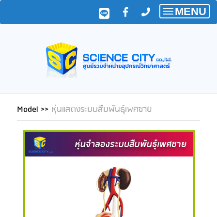
MENU
Toggle
navigatio
Model
>>
หุ่นแสดงระบบสืบพันธุ์เพศชาย