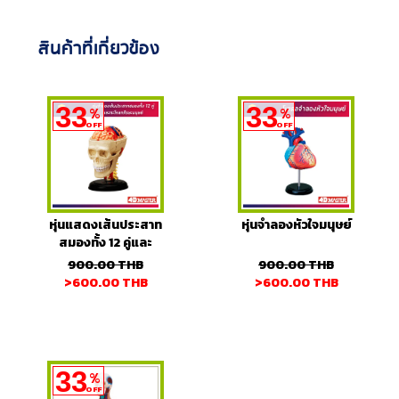
สินค้าที่เกี่ยวข้อง
33
33
%
%
OFF
OFF
หุ่นแสดงเส้นประสาท
หุ่นจำลองหัวใจมนุษย์
สมองทั้ง 12 คู่และ
กะโหลกศีรษะมนุษย์
900.00
THB
900.00
THB
>600.00
THB
>600.00
THB
33
%
OFF