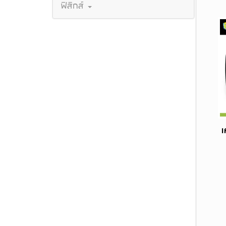
ฟิสิกส์
เ