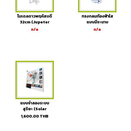
โมเดลดาวพฤหัสบดี
ทรงกลมท้องฟ้าใส
32cm (Jupeter
แบบมีระนาบ
Model)
n/a
n/a
แบบจำลองระบบ
สุริยะ (Solar
System Model)
1,600.00
THB