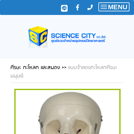
MENU
Toggle
navigatio
ศีรษะ กะโหลก และสมอง
>>
แบบจำลองกะโหลกศีรษะ
มนุษย์