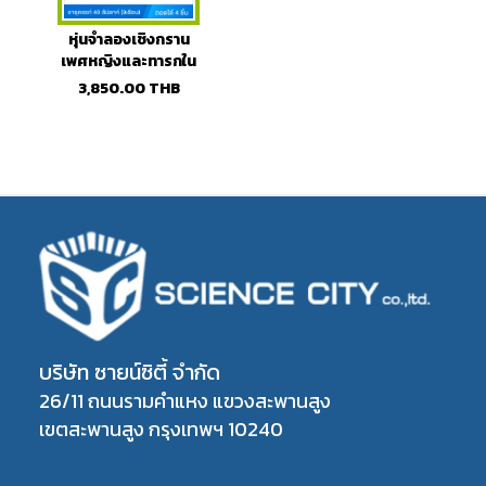
หุ่นจำลองเชิงกราน
เพศหญิงและทารกใน
ครรภ์ (4ชิ้น)
3,850.00
THB
บริษัท ซายน์ซิตี้ จำกัด
26/11 ถนนรามคำแหง แขวงสะพานสูง
เขตสะพานสูง กรุงเทพฯ 10240