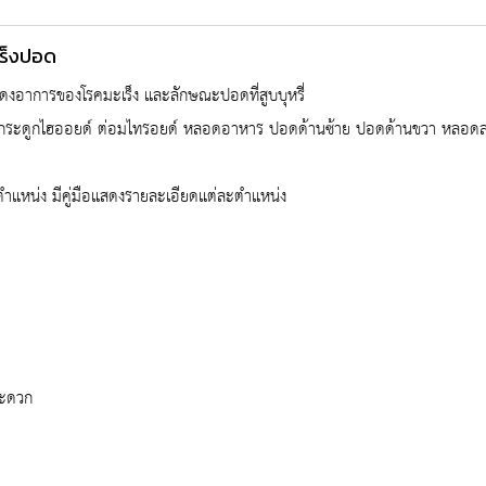
ร็งปอด
อาการของโรคมะเร็ง และลักษณะปอดที่สูบบุหรี่
กระดูกไฮออยด์ ต่อมไทรอยด์ หลอดอาหาร ปอดด้านซ้าย ปอดด้านขวา หลอดล
แหน่ง มีคู่มือแสดงรายละเอียดแต่ละตำแหน่ง
สะดวก
น