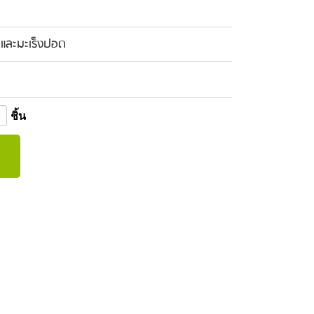
และมะเร็งปอด
ชิ้น