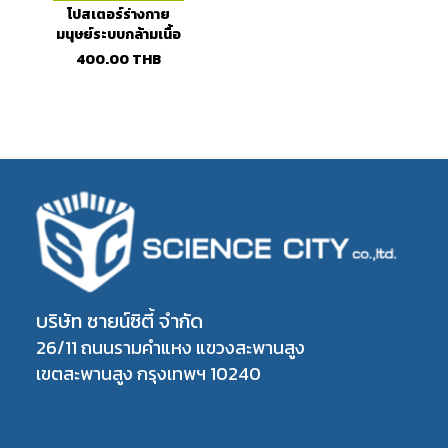
โปสเตอร์ร่างกาย
มนุษย์ระบบกล้ามเนื้อ
(Muscular
400.00
THB
System)
บริษัท ซายน์ซิตี้ จำกัด
26/11 ถนนรามคำแหง แขวงสะพานสูง
เขตสะพานสูง กรุงเทพฯ 10240