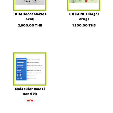
DHA(Docosahexaenoic
COCAINE (Illegal
acid)
drug)
2,600.00
THB
1,200.00
THB
Molecular model
Bond kit
spares(10pcs/pack)
n/a