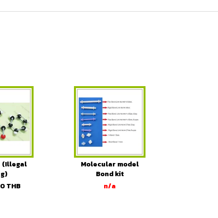
(Illegal
Molecular model
g)
Bond kit
spares(10pcs/pack)
00
THB
n/a