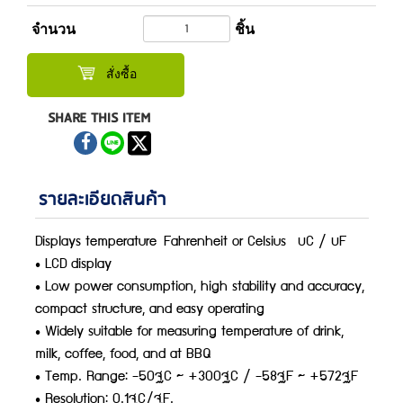
จำนวน
ชิ้น
สั่งซื้อ
SHARE THIS ITEM
รายละเอียดสินค้า
Displays temperature Fahrenheit or Celsius ºC / ºF
• LCD display
• Low power consumption, high stability and accuracy,
compact structure, and easy operating
• Widely suitable for measuring temperature of drink,
milk, coffee, food, and at BBQ
• Temp. Range: -50°C ~ +300°C / -58°F ~ +572°F
• Resolution: 0.1°C/°F.