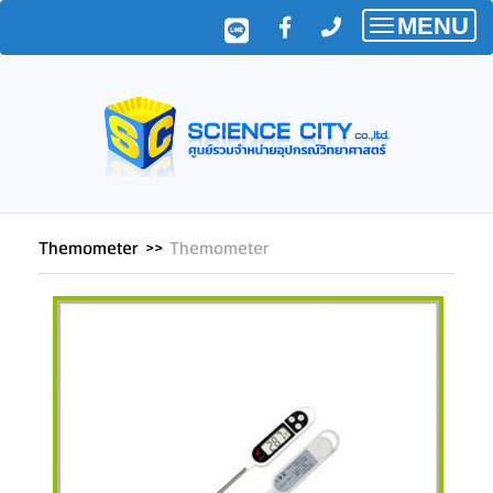
MENU
Toggle
navigatio
Themometer
>>
Themometer