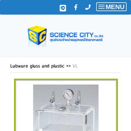
MENU
Toggle
navigatio
Labware glass and plastic
>>
VL