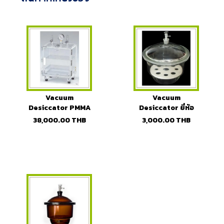
Vacuum
Vacuum
Desiccator PMMA
Desiccator ยี่ห้อ
(polymethyl
BOROMAX
38,000.00
THB
3,000.00
THB
methacrylate)