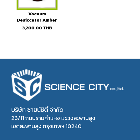
Vacuum
Desiccator Amber
Glass ยี่ห้อ
3,200.00
THB
BOROMAX
บริษัท ซายน์ซิตี้ จำกัด
26/11 ถนนรามคำแหง แขวงสะพานสูง
เขตสะพานสูง กรุงเทพฯ 10240