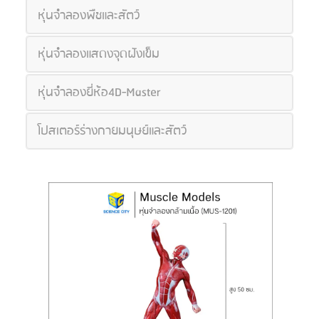
หุ่นจำลองพืชและสัตว์
หุ่นจำลองแสดงจุดฝังเข็ม
หุ่นจำลองยี่ห้อ4D-Master
โปสเตอร์ร่างกายมนุษย์และสัตว์