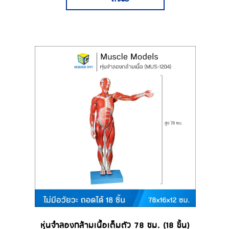
หุ่นจำลองกล้ามเนื้อเต็มตัว 78 ซม. (18 ชิ้น)