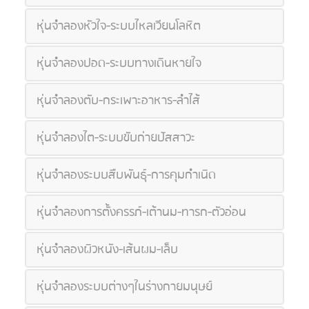
หุ่นจำลองหัวใจ-ระบบไหลเวียนโลหิต
หุ่นจำลองปอด-ระบบทางเดินหายใจ
หุ่นจำลองตับ-กระเพาะอาหาร-ลำไส้
หุ่นจำลองไต-ระบบขับถ่ายปัสสาวะ
หุ่นจำลองระบบสืบพันธุ์-การคุมกำเนิด
หุ่นจำลองการตั้งครรภ์-เต้านม-ทารก-ตัวอ่อน
หุ่นจำลองผิวหนัง-เส้นผม-เล็บ
หุ่นจำลองระบบต่างๆในร่างกายมนุษย์