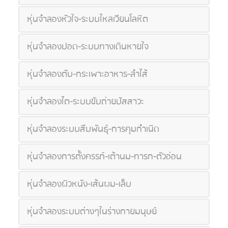
หุ่นจำลองหัวใจ-ระบบไหลเวียนโลหิต
หุ่นจำลองปอด-ระบบทางเดินหายใจ
หุ่นจำลองตับ-กระเพาะอาหาร-ลำไส้
หุ่นจำลองไต-ระบบขับถ่ายปัสสาวะ
หุ่นจำลองระบบสืบพันธุ์-การคุมกำเนิด
หุ่นจำลองการตั้งครรภ์-เต้านม-ทารก-ตัวอ่อน
หุ่นจำลองผิวหนัง-เส้นผม-เล็บ
หุ่นจำลองระบบต่างๆในร่างกายมนุษย์