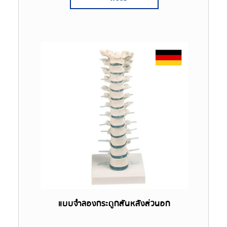
แบบจำลองกระดูกสันหลังส่วนอก