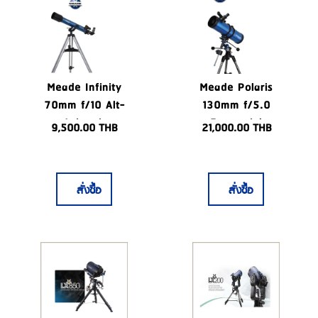
Meade Infinity
Meade Polaris
70mm f/10 Alt-
130mm f/5.0
Azimuth
Equatorial
9,500.00
THB
21,000.00
THB
Refractor
Reflector
Telescope
Telescope
สั่งซื้อ
สั่งซื้อ