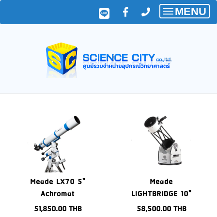
MENU
Toggle
navigatio
Meade LX70 5"
Meade
Achromat
LIGHTBRIDGE 10"
Refractor
F/5 TRUSS-TUBE
51,850.00
THB
58,500.00
THB