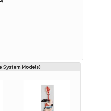
วน)
e System Models)