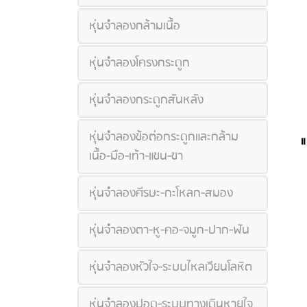
หุ่นจำลองกล้ามเนื้อ
หุ่นจำลองโครงกระดูก
หุ่นจำลองกระดูกสันหลัง
หุ่นจำลองข้อต่อกระดูกและกล้าม
เนื้อ-มือ-เท้า-แขน-ขา
หุ่นจำลองศีรษะ-กะโหลก-สมอง
หุ่นจำลองตา-หู-คอ-จมูก-ปาก-ฟัน
หุ่นจำลองหัวใจ-ระบบไหลเวียนโลหิต
หุ่นจำลองปอด-ระบบทางเดินหายใจ