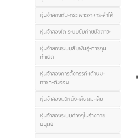
หุ่นจำลองตับ-กระเพาะอาหาร-ลำไส้
หุ่นจำลองไต-ระบบขับถ่ายปัสสาวะ
หุ่นจำลองระบบสืบพันธุ์-การคุม
กำเนิด
หุ่นจำลองการตั้งครรภ์-เต้านม-
ทารก-ตัวอ่อน
หุ่นจำลองผิวหนัง-เส้นผม-เล็บ
หุ่นจำลองระบบต่างๆในร่างกาย
มนุษย์