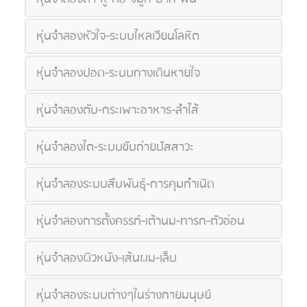
หุ่นจำลองหัวใจ-ระบบไหลเวียนโลหิต
หุ่นจำลองปอด-ระบบทางเดินหายใจ
หุ่นจำลองตับ-กระเพาะอาหาร-ลำไส้
หุ่นจำลองไต-ระบบขับถ่ายปัสสาวะ
หุ่นจำลองระบบสืบพันธุ์-การคุมกำเนิด
หุ่นจำลองการตั้งครรภ์-เต้านม-ทารก-ตัวอ่อน
หุ่นจำลองผิวหนัง-เส้นผม-เล็บ
หุ่นจำลองระบบต่างๆในร่างกายมนุษย์