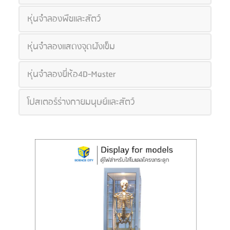
หุ่นจำลองพืชและสัตว์
หุ่นจำลองแสดงจุดฝังเข็ม
หุ่นจำลองยี่ห้อ4D-Master
โปสเตอร์ร่างกายมนุษย์และสัตว์