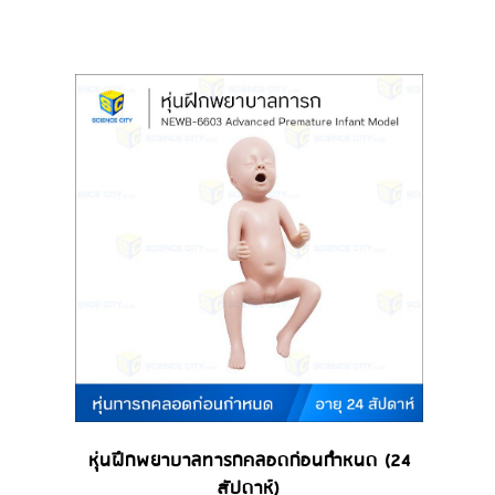
หุ่นฝึกพยาบาลทารกคลอดก่อนกำหนด (24
สัปดาห์)