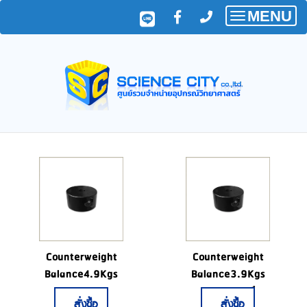
MENU
Toggle
navigatio
Counterweight
Counterweight
Balance4.9Kgs
Balance3.9Kgs
price:1800฿
สั่งซื้อ
สั่งซื้อ