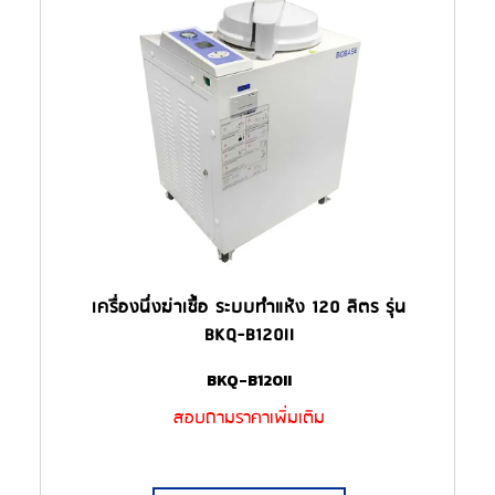
เครื่องนึ่งฆ่าเชื้อ ระบบทำแห้ง 120 ลิตร รุ่น
BKQ-B120II
BKQ-B120II
สอบถามราคาเพิ่มเติม