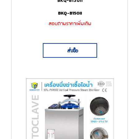
BKQ-B150II
BKQ-B150II
สอบถามราคาเพิ่มเติม
สั่งซื้อ