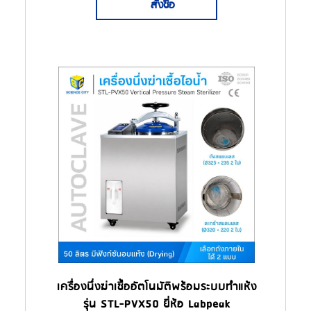
สั่งซื้อ
เครื่องนึ่งฆ่าเชื้ออัตโนมัติพร้อมระบบทำแห้ง
รุ่น STL-PVX50 ยี่ห้อ Labpeak