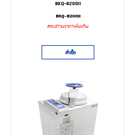
BKQ-B200II
BKQ-B200II
สอบถามราคาเพิ่มเติม
สั่งซื้อ