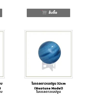
สั่งซื้อ
าบ
โมเดลดาวเนปจูน 32cm
)
(Neptune Model)
าบ
โมเดลดาวเนปจูน