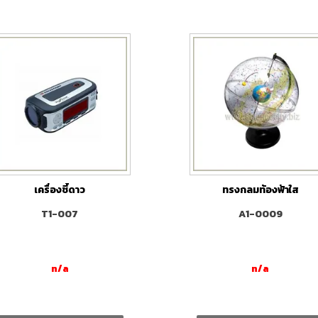
เครื่องชี้ดาว
ทรงกลมท้องฟ้าใส
T1-007
A1-0009
n/a
n/a