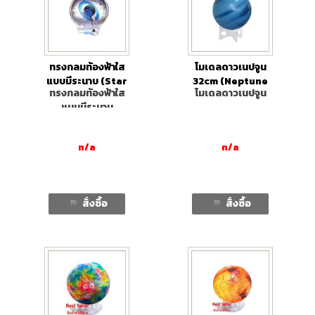
ทรงกลมท้องฟ้าใส
โมเดลดาวเนปจูน
แบบมีระนาบ (Star
32cm (Neptune
ทรงกลมท้องฟ้าใส
โมเดลดาวเนปจูน
Model with
Model)
แบบมีระนาบ
stand)
n/a
n/a
สั่งซื้อ
สั่งซื้อ