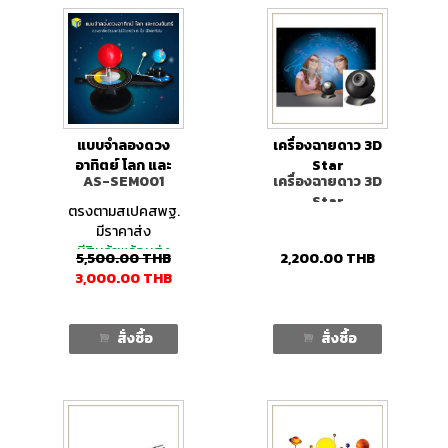
แบบจำลองดวง
เครื่องฉายดาว 3D
อาทิตย์ โลก และ
Star
AS-SEM001
เครื่องฉายดาว 3D
ดวงจันทร์
Planetarium
Star
projector
ตรงตามสเปคสพฐ.
Planetarium
มีราคาส่ง
projector
มีสินค้าพร้อมส่ง
5,500.00
THB
2,200.00
THB
3,000.00
THB
สั่งซื้อ
สั่งซื้อ